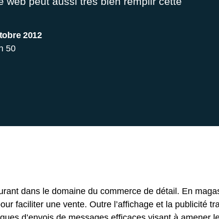
 le web peut aussi très bien remplir cette
tobre 2012
n 50
ourant dans le domaine du commerce de détail. En magasin
r faciliter une vente. Outre l’affichage et la publicité tr
iques d’envois de messages efficaces visant à amener le