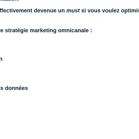
effectivement devenue un
must
si vous voulez optimis
re stratégie marketing omnicanale :
n
os données