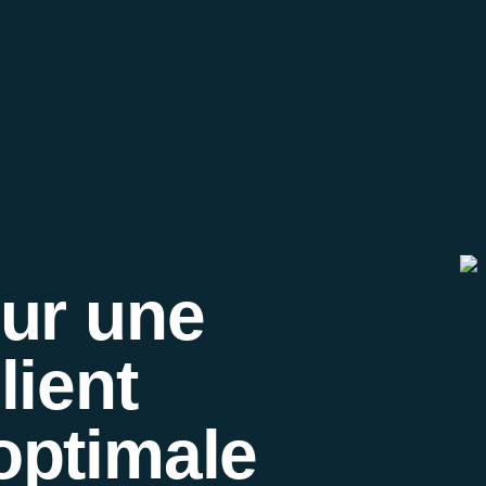
our une
lient
optimale