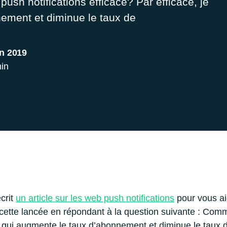
h notifications efficace? Par efficace, je
nement et diminue le taux de
in 2019
in
crit
un article sur les web push notifications
pour vous ai
ur cette lancée en répondant à la question suivante : 
dire qui augmente le taux d’abonnement et diminue le tau