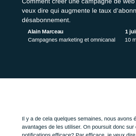
Comment créer une campagne de web pus
veux dire qui augmente le taux d’abon
désabonnement.
Alain Marceau
1 ju
Campagnes marketing et omnicanal
10 m
Il y a de cela quelques semaines, nous avons é
avantages de les utiliser. On poursuit donc s
notifications efficace? Par efficace, je veux 