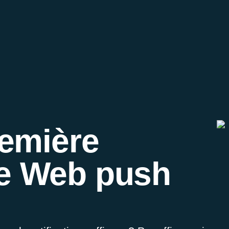
remière
e Web push