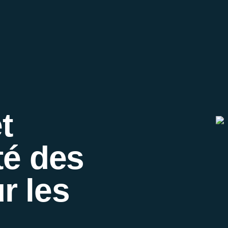
t
té des
r les