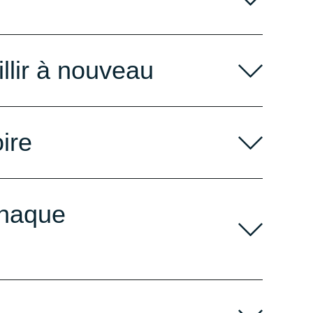
llir à nouveau
ire
 chaque