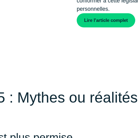
conformer à cette législa
personnelles.
Lire l'article complet
5 : Mythes ou réalité
st plus permise