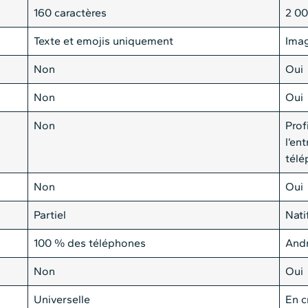
160 caractères
2 00
Texte et emojis uniquement
Imag
Non
Oui
Non
Oui
Non
Prof
l’en
télé
Non
Oui
Partiel
Nati
100 % des téléphones
Andr
Non
Oui
Universelle
En c