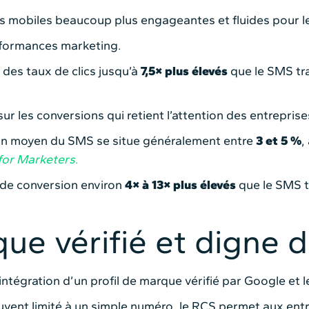
s mobiles beaucoup plus engageantes et fluides pour le
erformances marketing.
des taux de clics jusqu’à
7,5× plus élevés
que le SMS tra
sur les conversions qui retient l’attention des entreprise
ion moyen du SMS se situe généralement entre
3 et 5 %
,
 for Marketers
.
 de conversion environ
4× à 13× plus élevés
que le SMS t
que vérifié et digne 
ntégration d’un profil de marque vérifié par Google et 
vent limité à un simple numéro, le RCS permet aux entre