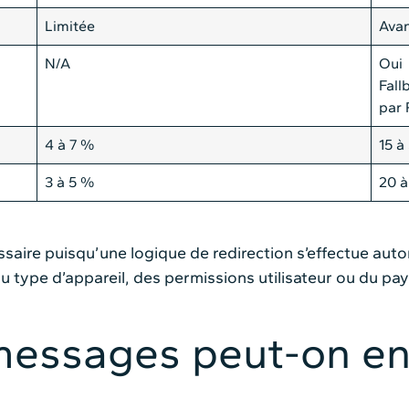
Limitée
Ava
N/A
Oui
Fall
par
4 à 7 %
15 à
3 à 5 %
20 
ssaire puisqu’une logique de redirection s’effectue au
 type d’appareil, des permissions utilisateur ou du pay
messages peut-on env