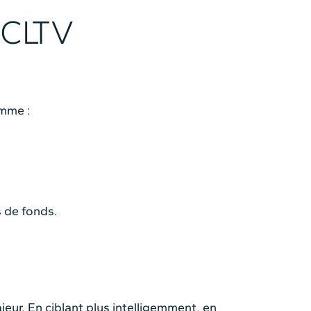
 CLTV
omme :
s de fonds.
ur. En ciblant plus intelligemment, en